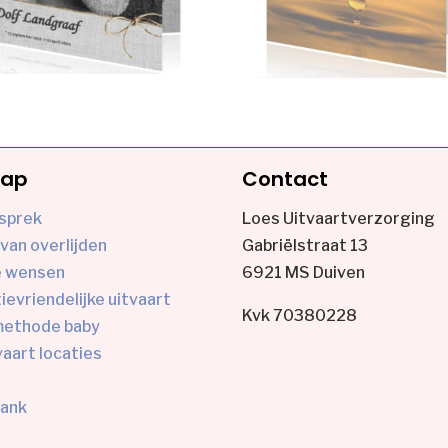
map
Contact
sprek
Loes Uitvaartverzorging
van overlijden
Gabriëlstraat 13
e wensen
6921 MS Duiven
evriendelijke uitvaart
Kvk 70380228
ethode baby
vaart locaties
bank