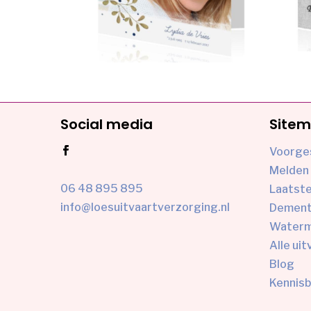
Social media
Site
Voorge
Melden 
06 48 895 895
Laatst
info@loesuitvaartverzorging.nl
Dementi
Waterm
Alle uit
Blog
Kennis