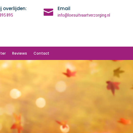
ij overlijden:
Email

895 895
info@loesuitvaartverzorging.nl
ter
Reviews
Contact