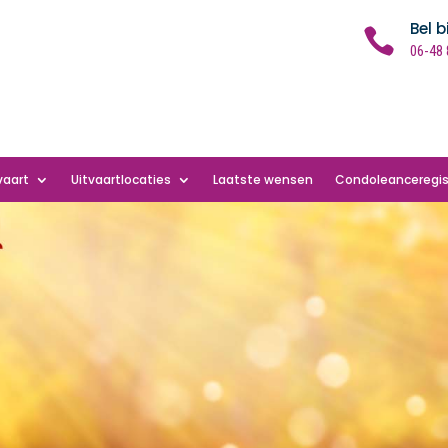
Bel b

06-48 
vaart
Uitvaartlocaties
Laatste wensen
Condoleanceregis