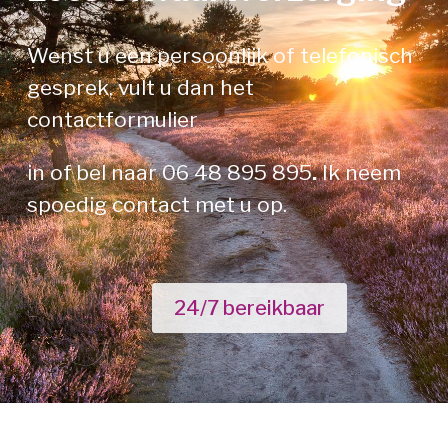
Wenst u een persoonlijk of telefonisch
gesprek, vult u dan het
contactformulier
in of
bel naar
06 48 895 895
.
Ik neem
spoedig contact met u op.
24/7 bereikbaar