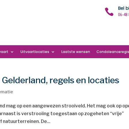
Bel b

06-48 
vaart
Uitvaartlocaties
Laatste wensen
Condoleanceregis
 Gelderland, regels en locaties
ematie
land mag op een aangewezen strooiveld. Het mag ook op op
arnaast is verstrooiing toegestaan op zogeheten “vrije”
f natuurterreinen. De...