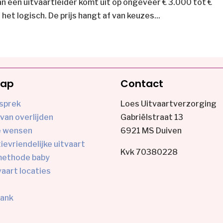
 een uitvaartleider komt uit op ongeveer € 3.000 tot €
 het logisch. De prijs hangt af van keuzes...
map
Contact
sprek
Loes Uitvaartverzorging
van overlijden
Gabriëlstraat 13
e wensen
6921 MS Duiven
evriendelijke uitvaart
Kvk 70380228
ethode baby
vaart locaties
bank