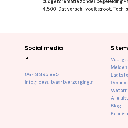
budgetcrematie zonder begeleiding van
4.500. Dat verschil voelt groot. Toch is
Social media
Site
Voorge
Melden 
06 48 895 895
Laatst
info@loesuitvaartverzorging.nl
Dementi
Waterm
Alle uit
Blog
Kennis