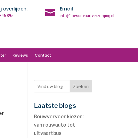
ij overlijden:
Email

895 895
info@loesuitvaartverzorging.nl
ter
Reviews
Contact
Zoeken
Laatste blogs
en
Rouwvervoer kiezen:
van rouwauto tot
uitvaartbus