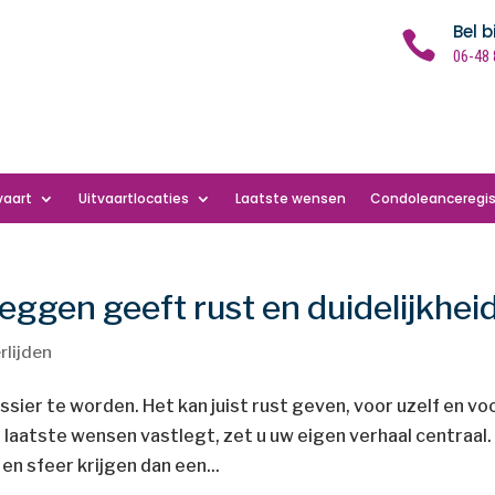
Bel b

06-48 
vaart
Uitvaartlocaties
Laatste wensen
Condoleanceregis
eggen geeft rust en duidelijkhe
rlijden
ier te worden. Het kan juist rust geven, voor uzelf en vo
u laatste wensen vastlegt, zet u uw eigen verhaal centraal.
en sfeer krijgen dan een...