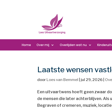
Home
Over mij
Overlijden wat nu
Kinderuit
Laatste wensen vastl
door
Loes van Bemmel
|
jul 29, 2026
|
Ove
Een uitvaartwens hoeft geen zwaar doss
de mensen die later achterblijven. Als 
Begraven of cremeren, muziek, locatie 