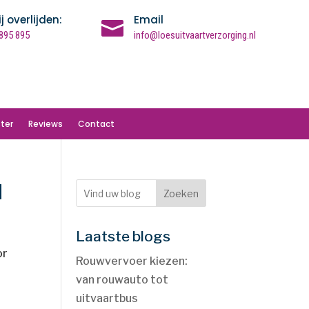
ij overlijden:
Email

895 895
info@loesuitvaartverzorging.nl
ter
Reviews
Contact
id
Zoeken
Laatste blogs
or
Rouwvervoer kiezen:
van rouwauto tot
uitvaartbus