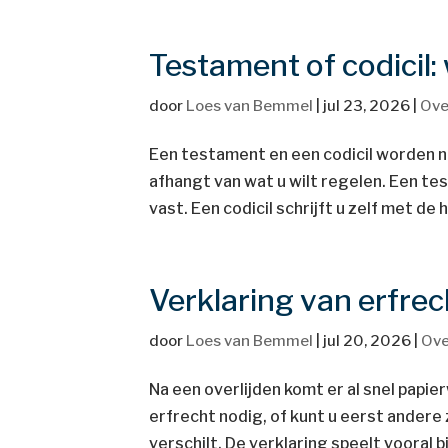
Testament of codicil:
door
Loes van Bemmel
|
jul 23, 2026
|
Ove
Een testament en een codicil worden no
afhangt van wat u wilt regelen. Een tes
vast. Een codicil schrijft u zelf met de 
Verklaring van erfre
door
Loes van Bemmel
|
jul 20, 2026
|
Ove
Na een overlijden komt er al snel papier
erfrecht nodig, of kunt u eerst andere 
verschilt. De verklaring speelt vooral bi