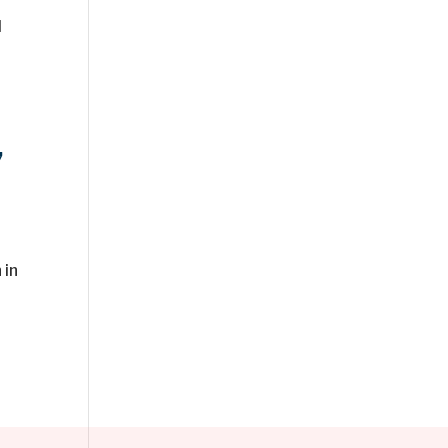
l
,
 in