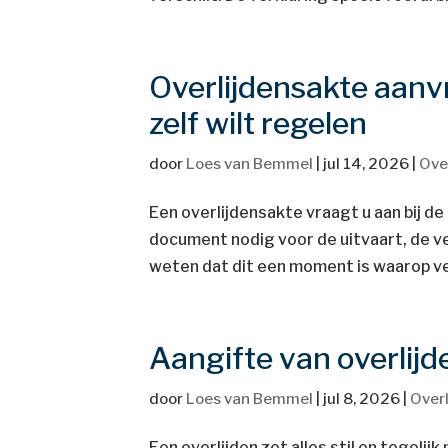
Overlijdensakte aanvr
zelf wilt regelen
door
Loes van Bemmel
|
jul 14, 2026
|
Ove
Een overlijdensakte vraagt u aan bij d
document nodig voor de uitvaart, de 
weten dat dit een moment is waarop vee
Aangifte van overlijd
door
Loes van Bemmel
|
jul 8, 2026
|
Overl
Een overlijden zet alles stil en tegeli