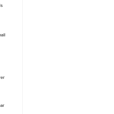
ds
ail
ver
aar