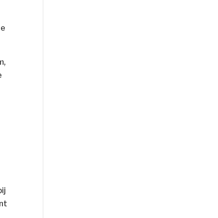
de
ij
nt