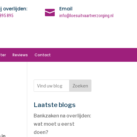
ij overlijden:
Email

895 895
info@loesuitvaartverzorging.nl
ter
Reviews
Contact
Zoeken
Laatste blogs
Bankzaken na overlijden:
wat moet u eerst
doen?
 in