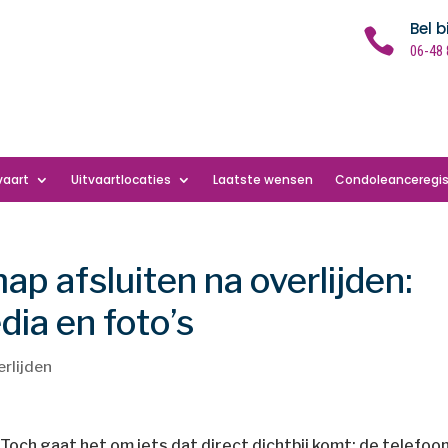
Bel b

06-48 
vaart
Uitvaartlocaties
Laatste wensen
Condoleanceregis
ap afsluiten na overlijden:
edia en foto’s
rlijden
 Toch gaat het om iets dat direct dichtbij komt: de telefoon