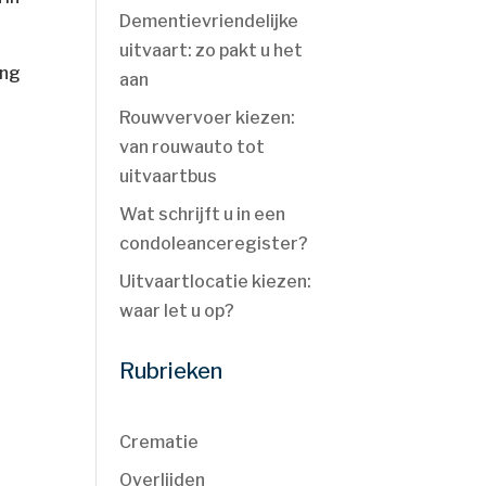
Dementievriendelijke
uitvaart: zo pakt u het
ang
aan
Rouwvervoer kiezen:
van rouwauto tot
uitvaartbus
Wat schrijft u in een
condoleanceregister?
Uitvaartlocatie kiezen:
waar let u op?
Rubrieken
Crematie
Overlijden