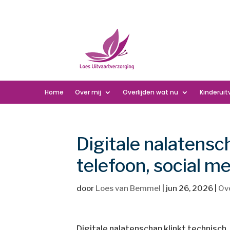
Home
Over mij
Overlijden wat nu
Kinderuit
Digitale nalatensch
telefoon, social m
door
Loes van Bemmel
|
jun 26, 2026
|
Ove
Digitale nalatenschap klinkt technisch.