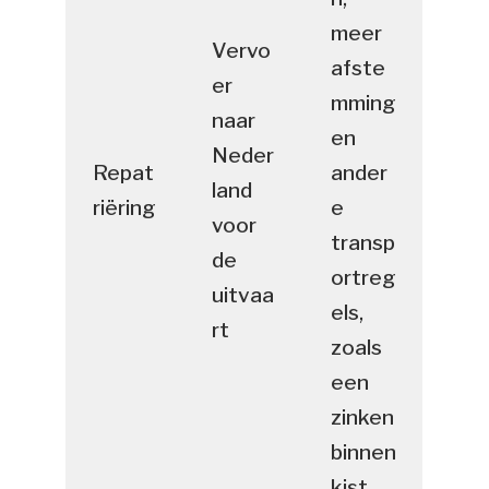
meer
Vervo
afste
er
mming
naar
en
Neder
Repat
ander
land
riëring
e
voor
transp
de
ortreg
uitvaa
els,
rt
zoals
een
zinken
binnen
kist