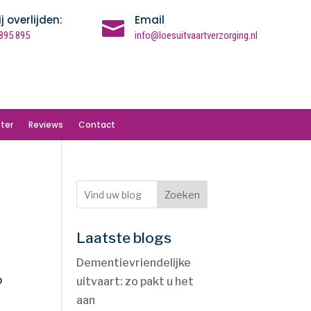
ij overlijden:
Email

895 895
info@loesuitvaartverzorging.nl
ter
Reviews
Contact
Zoeken
Laatste blogs
Dementievriendelijke
p
uitvaart: zo pakt u het
aan