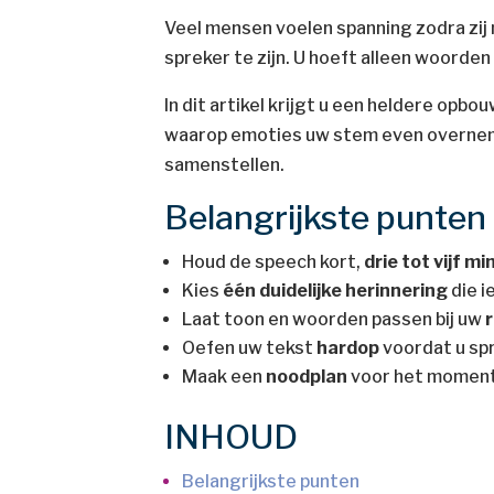
Veel mensen voelen spanning zodra zij
spreker te zijn. U hoeft alleen woorden
In dit artikel krijgt u een heldere opb
waarop emoties uw stem even overneme
samenstellen.
Belangrijkste punte
Houd de speech kort,
drie tot vijf m
Kies
één duidelijke herinnering
die i
Laat toon en woorden passen bij uw
r
Oefen uw tekst
hardop
voordat u sp
Maak een
noodplan
voor het moment
INHOUD
Belangrijkste punten