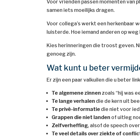
Voor vrienden passen momenten van plez
samen iets moeilijks dragen.
Voor collega’s werkt een herkenbaar
luisterde. Hoe iemand anderen op weg h
Kies herinneringen die troost geven. Ni
genoeg zijn.
Wat kunt u beter vermij
Er zijn een paar valkuilen die u beter lin
Te algemene zinnen
zoals “hij was e
Te lange verhalen
die de kern uit bee
Te privé-informatie
die niet voor ie
Grappen die niet landen
of uitleg n
Zelfverheffing
, alsof de speech over
Te veel details over ziekte of conflic