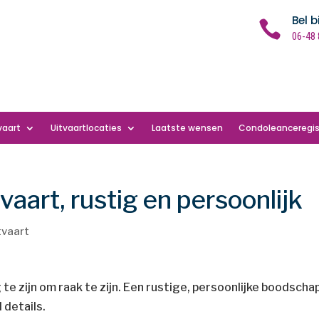
Bel b

06-48 
vaart
Uitvaartlocaties
Laatste wensen
Condoleanceregis
vaart, rustig en persoonlijk
tvaart
 te zijn om raak te zijn. Een rustige, persoonlijke boodscha
 details.