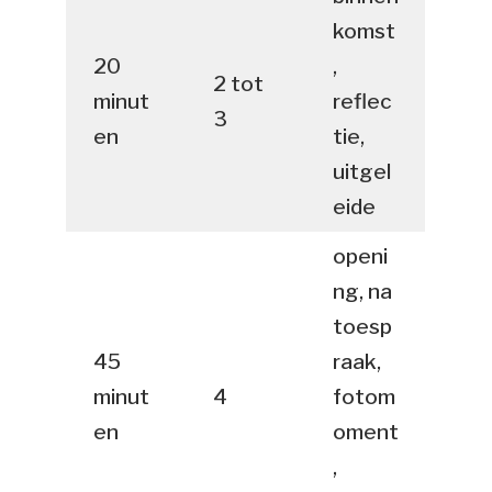
komst
20
,
2 tot
minut
reflec
3
en
tie,
uitgel
eide
openi
ng, na
toesp
45
raak,
minut
4
fotom
en
oment
,