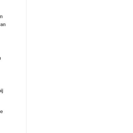
en
van
n
ij
ie