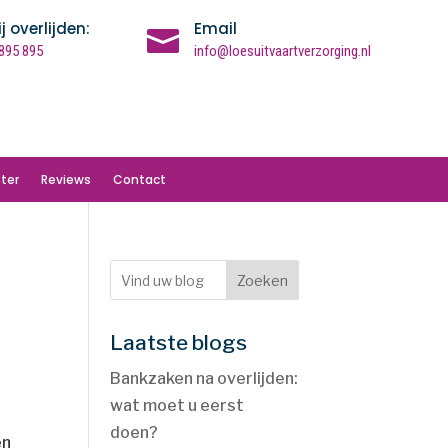
ij overlijden:
Email

895 895
info@loesuitvaartverzorging.nl
ter
Reviews
Contact
Zoeken
Laatste blogs
Bankzaken na overlijden:
wat moet u eerst
doen?
en