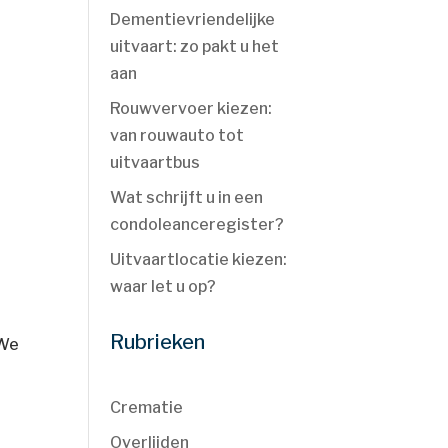
Dementievriendelijke
uitvaart: zo pakt u het
aan
Rouwvervoer kiezen:
van rouwauto tot
uitvaartbus
Wat schrijft u in een
condoleanceregister?
Uitvaartlocatie kiezen:
waar let u op?
Rubrieken
 We
Crematie
Overlijden