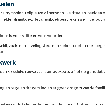
uelen
, symbolen, religieuze of persoonlijke rituelen, beelden 
en helder draaiboek. Het draaiboek bespreken we in de loop 
imte is voor stilte en voor woorden.
il, zoals een lievelingslied, een klein ritueel aan het begi
en.
ukwerk
en klassieke rouwauto, een loopkoets of iets eigens dat b
g en regelen dragers indien er geen dragers van de famil
ontwerp, de tekst en het verzendmoment. Ook een online