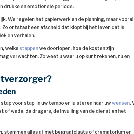
en drukke en emotionele periode.
lijk. We regelen het papierwerk en de planning, maar vooral
. Zo ontstaat een afscheid dat klopt bij het leven dat is
iek en verhalen.
en, welke
stappen
we doorlopen, hoe de kosten zijn
ag verwachten. Zo weet u waar u op kunt rekenen, nu en
rtverzorger?
heden
 stap voor stap, in uw tempo en luisteren naar uw
wensen
.
st of wade, de dragers, de invulling van de dienst en het
en, stemmen alles af met begraafplaats of crematorium en