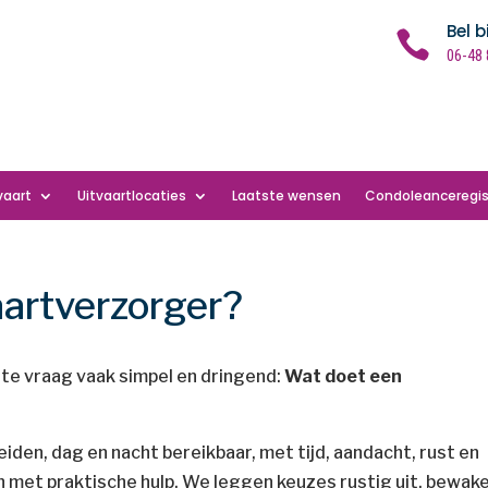
Bel b

06-48 
vaart
Uitvaartlocaties
Laatste wensen
Condoleanceregis
aartverzorger?
ste vraag vaak simpel en dringend:
Wat doet een
eiden, dag en nacht bereikbaar, met tijd, aandacht, rust en
n met praktische hulp. We leggen keuzes rustig uit, bewak